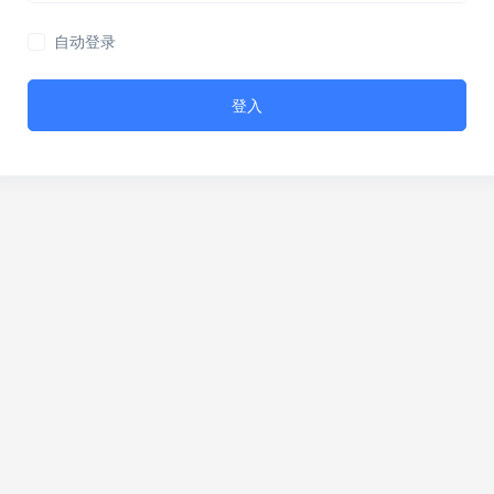
自动登录
登入